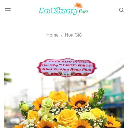
Skip
to
content
Home
/
Hoa Giỏ