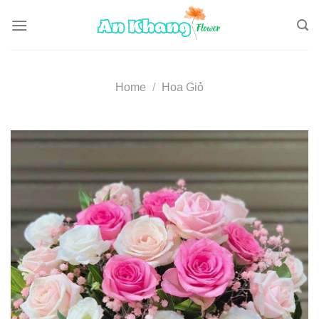
Skip
to
content
Home
/
Hoa Giỏ