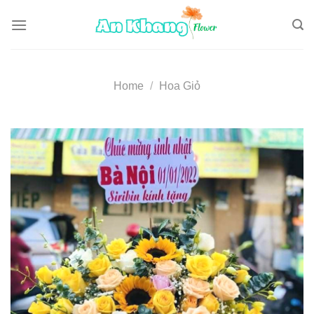
Skip
to
content
Home
/
Hoa Giỏ