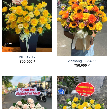
AK – G117
Ankhang – AK400
750.000
₫
750.000
₫