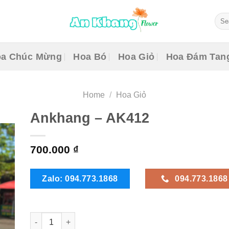
Sear
for:
a Chúc Mừng
Hoa Bó
Hoa Giỏ
Hoa Đám Tan
Home
/
Hoa Giỏ
Ankhang – AK412
700.000
₫
Zalo: 094.773.1868
094.773.1868
Ankhang - AK412 quantity