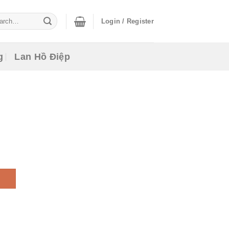
ch
Login / Register
g
Lan Hồ Điệp