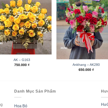
AK – G163
Ankhang – AK280
750.000
₫
650.000
₫
Danh Mục Sản Phẩm
Hư
ng
Hướ
Hoa Bó