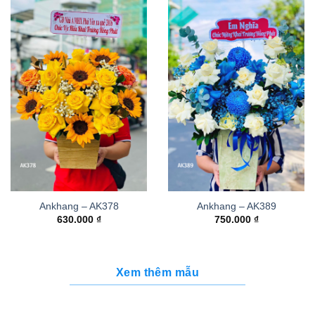
Ankhang – AK378
Ankhang – AK389
630.000
₫
750.000
₫
Xem thêm mẫu