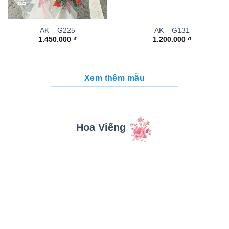
AK – G225
AK – G131
1.450.000
₫
1.200.000
₫
Xem thêm mẫu
Hoa Viếng