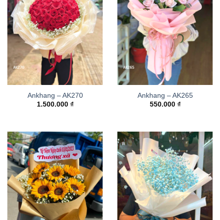
Ankhang – AK270
Ankhang – AK265
1.500.000
₫
550.000
₫