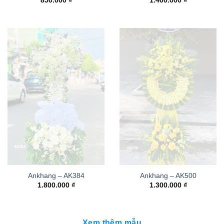
850.000
₫
1.400.000
₫
Ankhang – AK384
Ankhang – AK500
1.800.000
₫
1.300.000
₫
Xem thêm mẫu