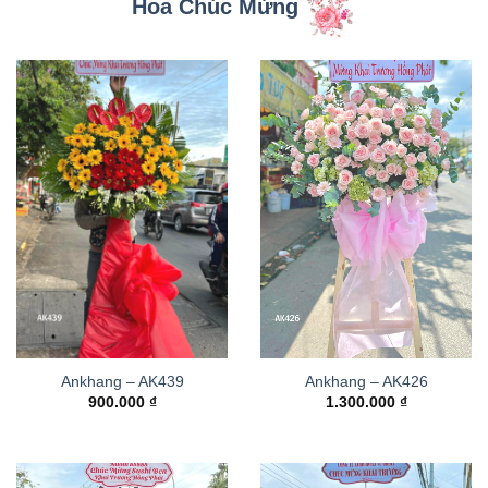
Hoa Chúc Mừng
Ankhang – AK439
Ankhang – AK426
900.000
₫
1.300.000
₫