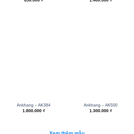
850.000
₫
1.400.000
₫
Ankhang – AK384
Ankhang – AK500
1.800.000
₫
1.300.000
₫
Xem thêm mẫu