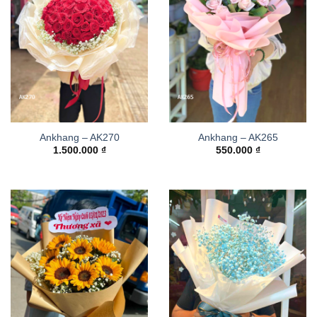
Ankhang – AK270
Ankhang – AK265
1.500.000
₫
550.000
₫