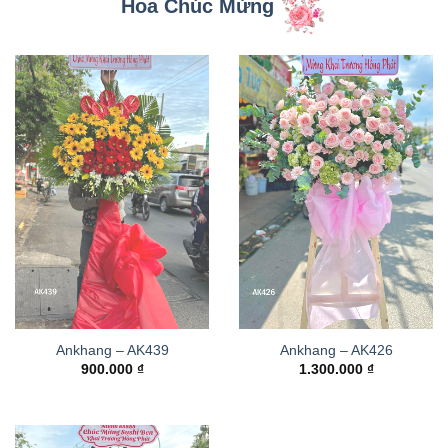
Hoa Chúc Mừng
Ankhang – AK439
Ankhang – AK426
900.000
₫
1.300.000
₫