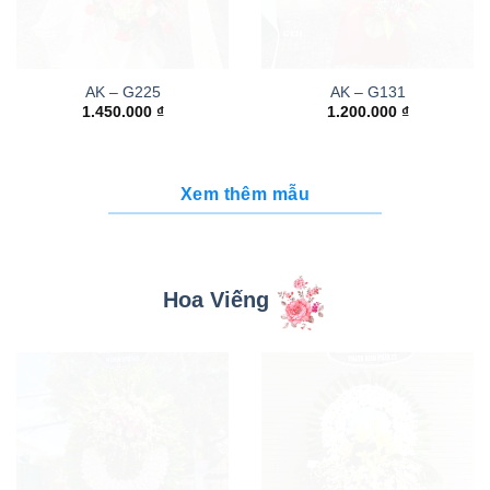
AK – G225
AK – G131
1.450.000
₫
1.200.000
₫
Xem thêm mẫu
Hoa Viếng