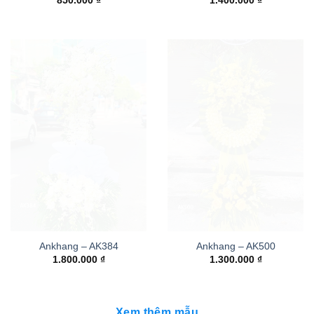
850.000
₫
1.400.000
₫
Ankhang – AK384
Ankhang – AK500
1.800.000
₫
1.300.000
₫
Xem thêm mẫu