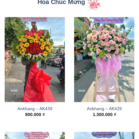
Hoa Chúc Mừng
Ankhang – AK439
Ankhang – AK426
900.000
₫
1.300.000
₫