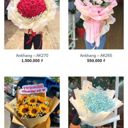
Ankhang – AK270
Ankhang – AK265
1.500.000
₫
550.000
₫