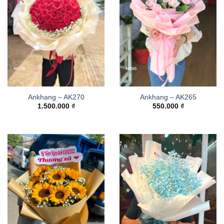
Ankhang – AK270
Ankhang – AK265
1.500.000
₫
550.000
₫