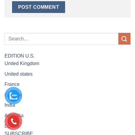
EDITION
U.S.
United Kingdom
United states
France
Canada
India
Australia
LOGIN
SUBSCRIBE