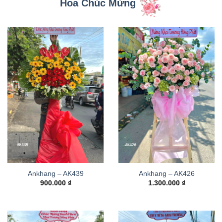
Hoa Chúc Mừng
Ankhang – AK439
Ankhang – AK426
900.000
₫
1.300.000
₫