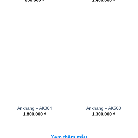
850.000
₫
1.400.000
₫
Ankhang – AK384
Ankhang – AK500
1.800.000
₫
1.300.000
₫
Xem thêm mẫu