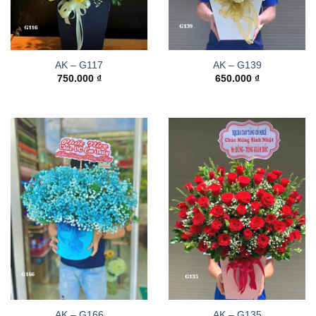
AK – G117
AK – G139
750.000
₫
650.000
₫
AK – G166
AK – G135