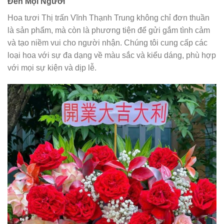
Đến Mọi Người
Hoa tươi Thị trấn Vĩnh Thạnh Trung không chỉ đơn thuần
là sản phẩm, mà còn là phương tiện để gửi gắm tình cảm
và tạo niềm vui cho người nhận. Chúng tôi cung cấp các
loại hoa với sự đa dạng về màu sắc và kiểu dáng, phù hợp
với mọi sự kiện và dịp lễ.