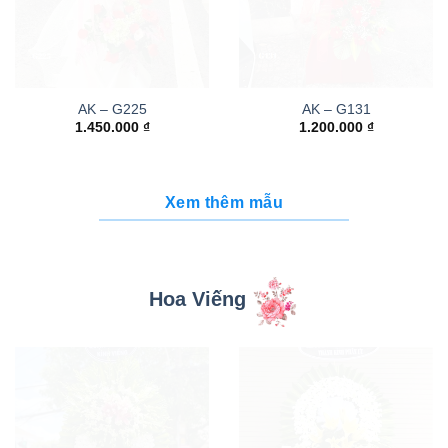
AK – G225
AK – G131
1.450.000
₫
1.200.000
₫
Xem thêm mẫu
Hoa Viếng