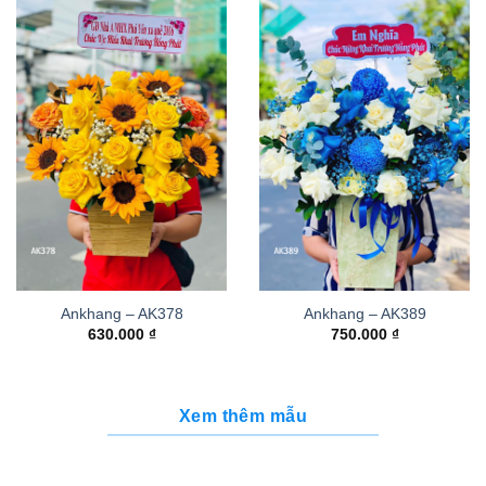
Ankhang – AK378
Ankhang – AK389
630.000
₫
750.000
₫
Xem thêm mẫu