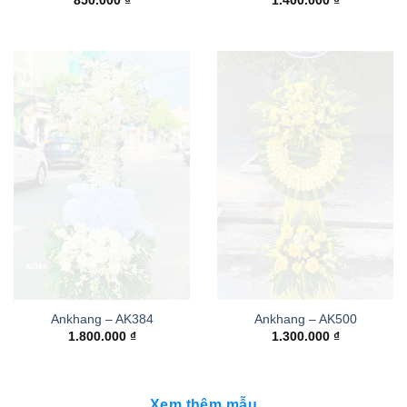
850.000
₫
1.400.000
₫
Ankhang – AK384
Ankhang – AK500
1.800.000
₫
1.300.000
₫
Xem thêm mẫu