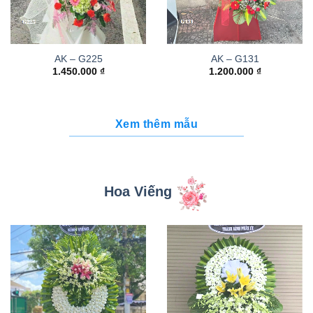
AK – G225
AK – G131
1.450.000
₫
1.200.000
₫
Xem thêm mẫu
Hoa Viếng