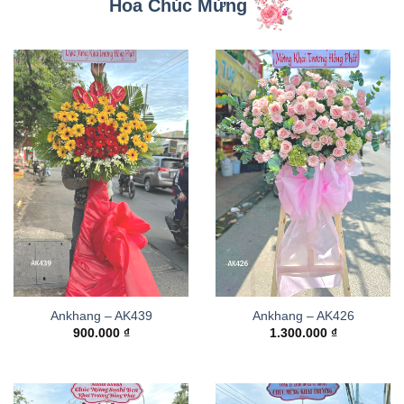
Hoa Chúc Mừng
Ankhang – AK439
Ankhang – AK426
900.000
₫
1.300.000
₫