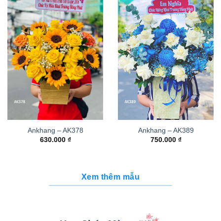
Ankhang – AK378
Ankhang – AK389
630.000
₫
750.000
₫
Xem thêm mẫu