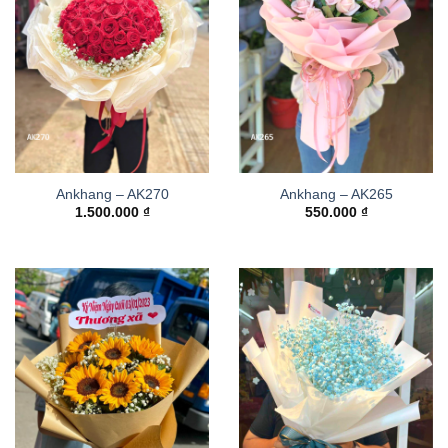
Ankhang – AK270
Ankhang – AK265
1.500.000
₫
550.000
₫