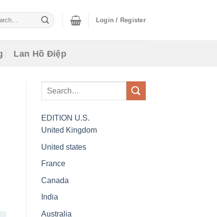
ch
Login / Register
g
Lan Hồ Điệp
EDITION
U.S.
United Kingdom
United states
France
Canada
India
Australia