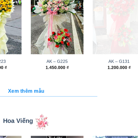
223
AK – G225
AK – G131
000
₫
1.450.000
₫
1.200.000
₫
Xem thêm mẫu
Hoa Viếng