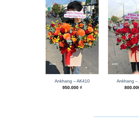
Ankhang – AK410
Ankhang –
950.000
₫
800.0