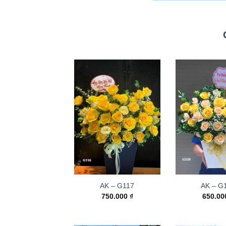
AK – G117
AK – G
750.000
₫
650.0