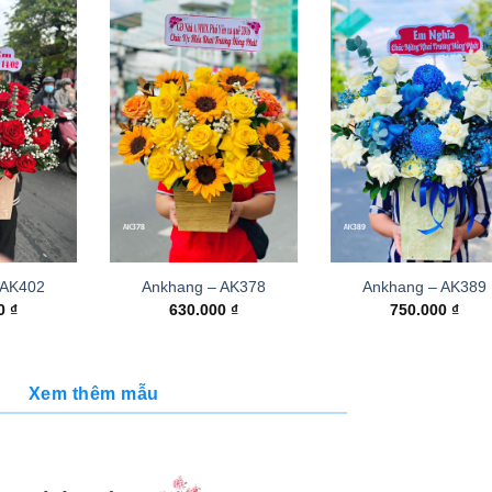
 AK402
Ankhang – AK378
Ankhang – AK389
00
₫
630.000
₫
750.000
₫
Xem thêm mẫu