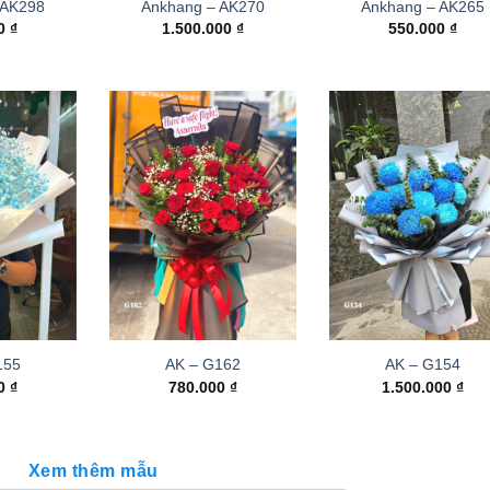
 AK298
Ankhang – AK270
Ankhang – AK265
00
₫
1.500.000
₫
550.000
₫
155
AK – G162
AK – G154
00
₫
780.000
₫
1.500.000
₫
Xem thêm mẫu