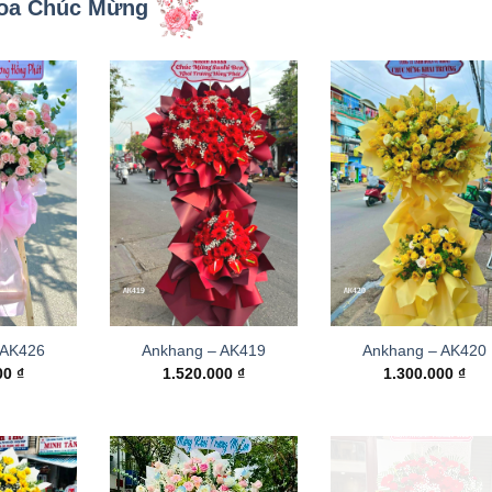
oa Chúc Mừng
 AK426
Ankhang – AK419
Ankhang – AK420
000
₫
1.520.000
₫
1.300.000
₫