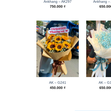
Ankhang – AK297
Ankhang –
750.000
₫
650.0
AK – G241
AK – G
450.000
₫
650.0