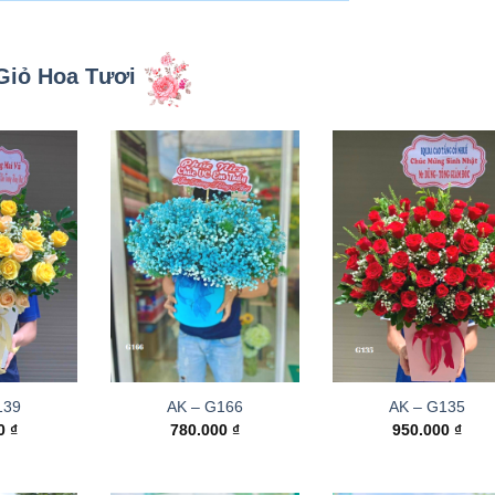
Giỏ Hoa Tươi
139
AK – G166
AK – G135
00
₫
780.000
₫
950.000
₫