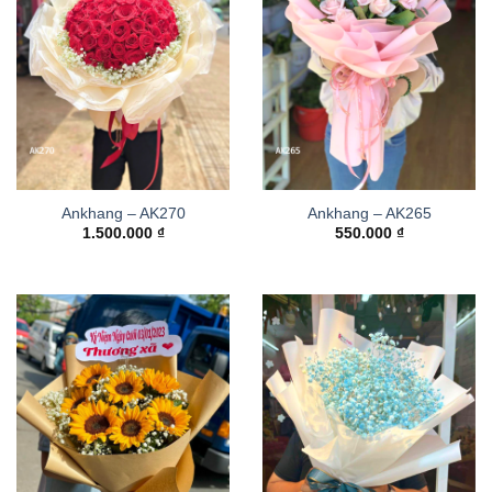
Ankhang – AK270
Ankhang – AK265
1.500.000
₫
550.000
₫