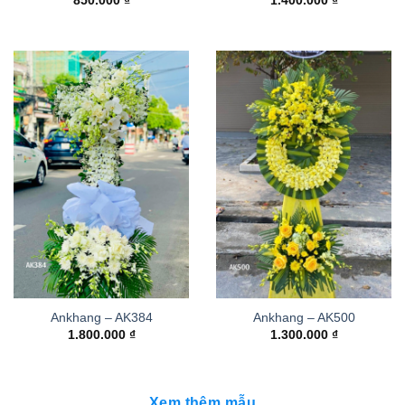
850.000
₫
1.400.000
₫
Ankhang – AK384
Ankhang – AK500
1.800.000
₫
1.300.000
₫
Xem thêm mẫu