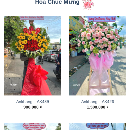
Hoa Chúc Mừng
Ankhang – AK439
Ankhang – AK426
900.000
₫
1.300.000
₫