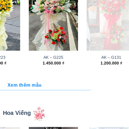
223
AK – G225
AK – G131
000
₫
1.450.000
₫
1.200.000
₫
Xem thêm mẫu
Hoa Viếng