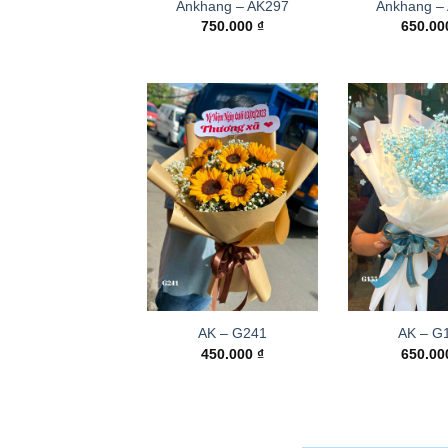
Ankhang – AK297
Ankhang –
750.000
₫
650.0
AK – G241
AK – G
450.000
₫
650.0