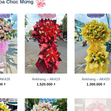
oa Chúc Mừng
 AK426
Ankhang – AK419
Ankhang – AK420
000
₫
1.520.000
₫
1.300.000
₫