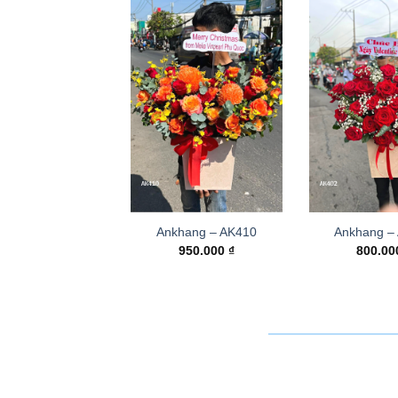
Ankhang – AK410
Ankhang –
950.000
₫
800.0