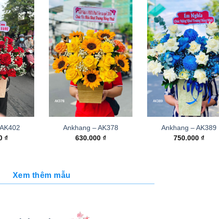
 AK402
Ankhang – AK378
Ankhang – AK389
00
₫
630.000
₫
750.000
₫
Xem thêm mẫu