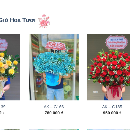
Giỏ Hoa Tươi
139
AK – G166
AK – G135
00
₫
780.000
₫
950.000
₫