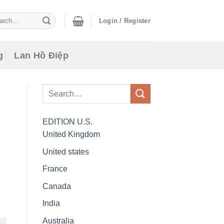
ch
Login / Register
g
Lan Hồ Điệp
EDITION
U.S.
United Kingdom
United states
France
Canada
India
Australia