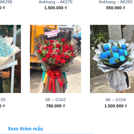
 AK298
Ankhang – AK270
Ankhang – AK265
00
₫
1.500.000
₫
550.000
₫
155
AK – G162
AK – G154
00
₫
780.000
₫
1.500.000
₫
Xem thêm mẫu