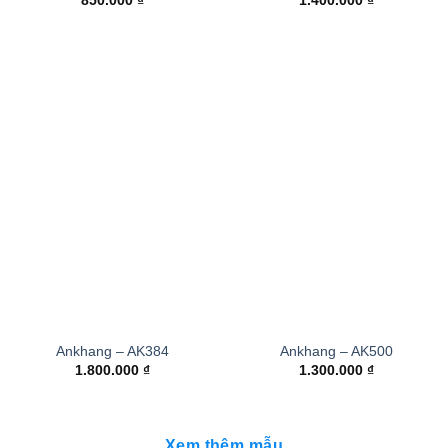
850.000
₫
1.400.000
₫
Ankhang – AK384
Ankhang – AK500
1.800.000
₫
1.300.000
₫
Xem thêm mẫu