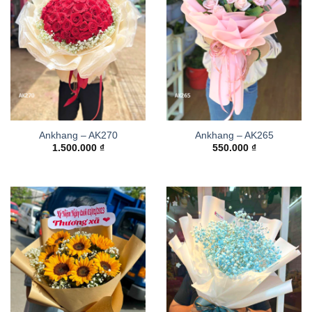
Ankhang – AK270
Ankhang – AK265
1.500.000
₫
550.000
₫