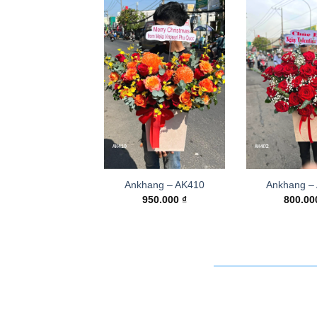
Ankhang – AK410
Ankhang –
950.000
₫
800.0