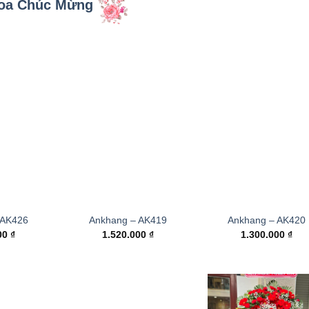
oa Chúc Mừng
 AK426
Ankhang – AK419
Ankhang – AK420
000
₫
1.520.000
₫
1.300.000
₫