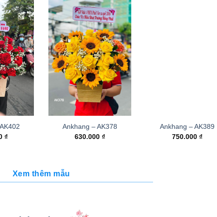
 AK402
Ankhang – AK378
Ankhang – AK389
00
₫
630.000
₫
750.000
₫
Xem thêm mẫu