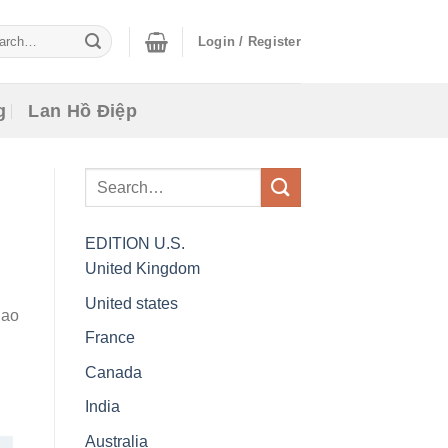
ch
Login / Register
g
Lan Hồ Điệp
EDITION
U.S.
United Kingdom
United states
iao
France
Canada
India
Australia