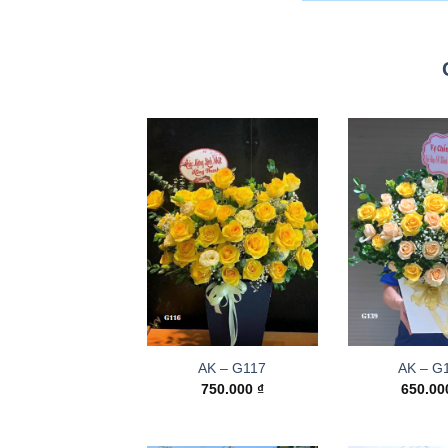
AK – G117
AK – G
750.000
₫
650.0