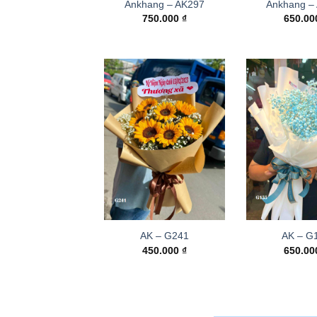
Ankhang – AK297
Ankhang –
750.000
₫
650.0
AK – G241
AK – G
450.000
₫
650.0