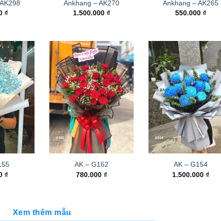
 AK298
Ankhang – AK270
Ankhang – AK265
00
₫
1.500.000
₫
550.000
₫
155
AK – G162
AK – G154
00
₫
780.000
₫
1.500.000
₫
Xem thêm mẫu