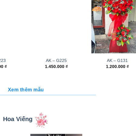
223
AK – G225
AK – G131
000
₫
1.450.000
₫
1.200.000
₫
Xem thêm mẫu
Hoa Viếng