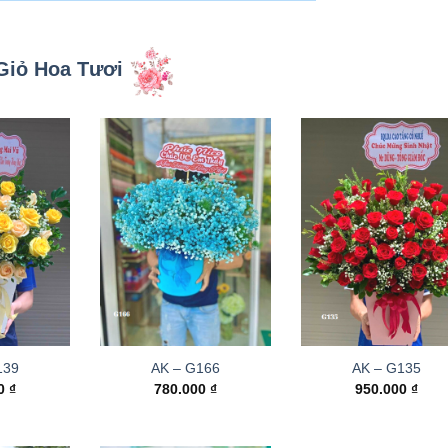
Giỏ Hoa Tươi
139
AK – G166
AK – G135
00
₫
780.000
₫
950.000
₫