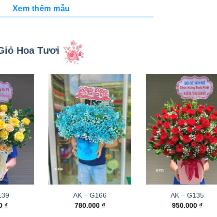
Xem thêm mẫu
Giỏ Hoa Tươi
139
AK – G166
AK – G135
00
₫
780.000
₫
950.000
₫