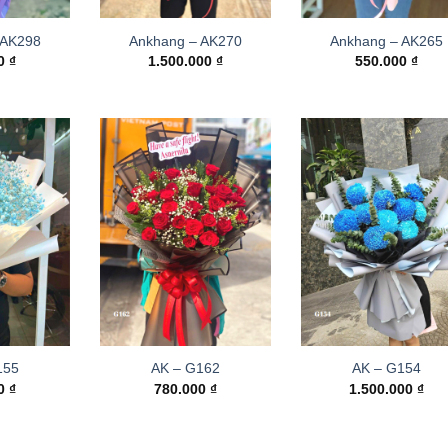
 AK298
Ankhang – AK270
Ankhang – AK265
00
₫
1.500.000
₫
550.000
₫
155
AK – G162
AK – G154
00
₫
780.000
₫
1.500.000
₫