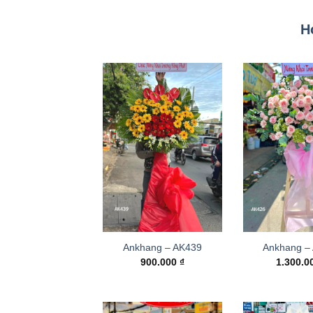
H
Ankhang – AK439
Ankhang –
900.000
₫
1.300.