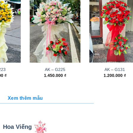
223
AK – G225
AK – G131
000
₫
1.450.000
₫
1.200.000
₫
Xem thêm mẫu
Hoa Viếng