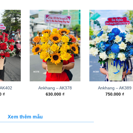
 AK402
Ankhang – AK378
Ankhang – AK389
00
₫
630.000
₫
750.000
₫
Xem thêm mẫu