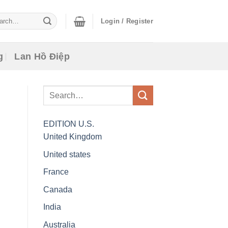
ch
Login / Register
g
Lan Hồ Điệp
EDITION
U.S.
United Kingdom
United states
France
Canada
India
Australia