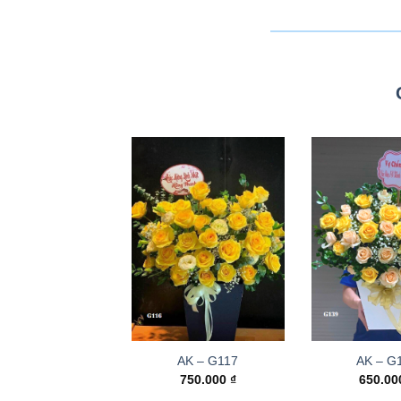
AK – G117
AK – G
750.000
₫
650.0