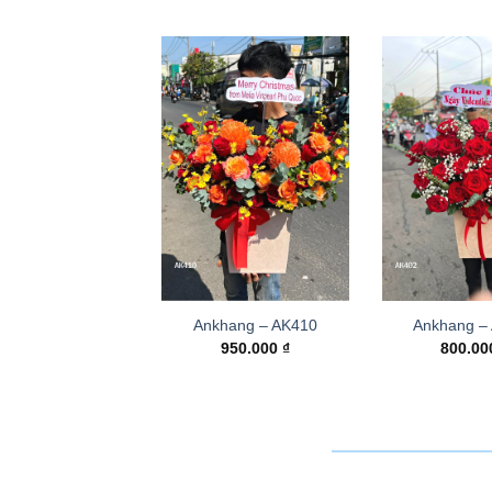
Ankhang – AK410
Ankhang –
950.000
₫
800.0