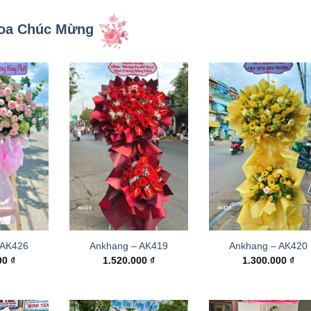
oa Chúc Mừng
 AK426
Ankhang – AK419
Ankhang – AK420
000
₫
1.520.000
₫
1.300.000
₫