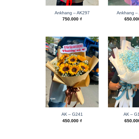
Ankhang – AK297
Ankhang –
750.000
₫
650.0
AK – G241
AK – G
450.000
₫
650.0