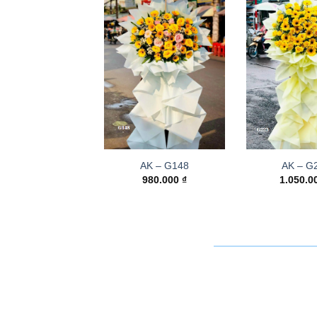
AK – G148
AK – G
980.000
₫
1.050.