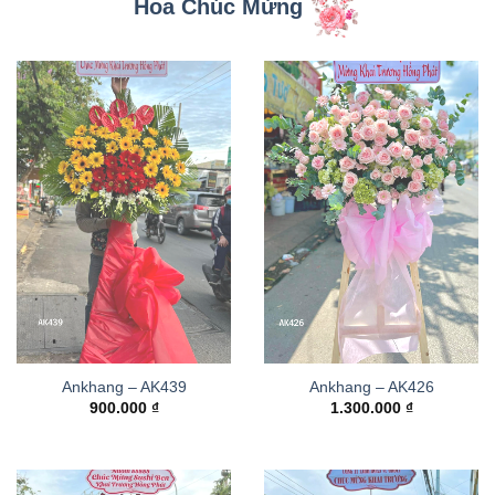
Hoa Chúc Mừng
Ankhang – AK439
Ankhang – AK426
900.000
₫
1.300.000
₫