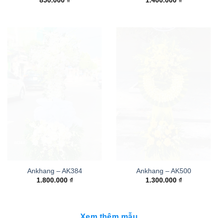
850.000
₫
1.400.000
₫
Ankhang – AK384
Ankhang – AK500
1.800.000
₫
1.300.000
₫
Xem thêm mẫu