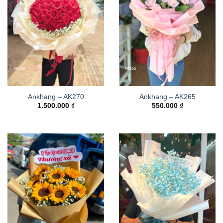
Ankhang – AK270
Ankhang – AK265
1.500.000
₫
550.000
₫