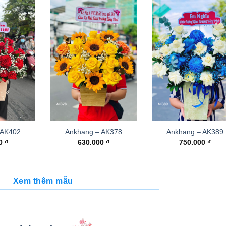
 AK402
Ankhang – AK378
Ankhang – AK389
00
₫
630.000
₫
750.000
₫
Xem thêm mẫu