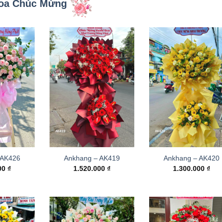
oa Chúc Mừng
 AK426
Ankhang – AK419
Ankhang – AK420
000
₫
1.520.000
₫
1.300.000
₫