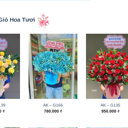
Giỏ Hoa Tươi
139
AK – G166
AK – G135
00
₫
780.000
₫
950.000
₫