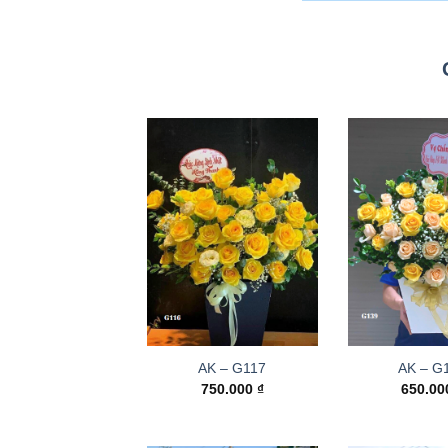
AK – G117
AK – G
750.000
₫
650.0