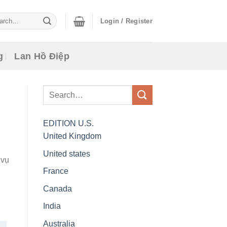
ch
Login / Register
g
Lan Hồ Điệp
EDITION
U.S.
United Kingdom
United states
 vụ
France
Canada
India
Australia