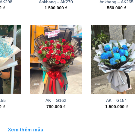
 AK298
Ankhang – AK270
Ankhang – AK265
00
₫
1.500.000
₫
550.000
₫
155
AK – G162
AK – G154
00
₫
780.000
₫
1.500.000
₫
Xem thêm mẫu