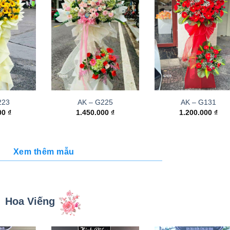
223
AK – G225
AK – G131
000
₫
1.450.000
₫
1.200.000
₫
Xem thêm mẫu
Hoa Viếng