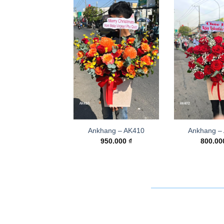
Ankhang – AK410
Ankhang –
950.000
₫
800.0