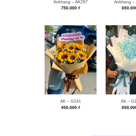
Ankhang – AK297
Ankhang –
750.000
₫
650.0
AK – G241
AK – G
450.000
₫
650.0