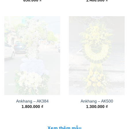
850.000
₫
1.400.000
₫
Ankhang – AK384
Ankhang – AK500
1.800.000
₫
1.300.000
₫
Xem thêm mẫu