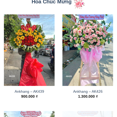
Hoa Chúc Mừng
Ankhang – AK439
Ankhang – AK426
900.000
₫
1.300.000
₫