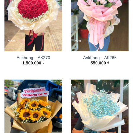
Ankhang – AK270
Ankhang – AK265
1.500.000
₫
550.000
₫