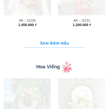
AK – G225
AK – G131
1.450.000
₫
1.200.000
₫
Xem thêm mẫu
Hoa Viếng