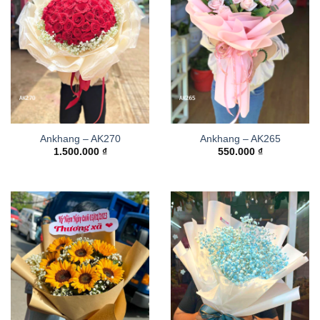
Ankhang – AK270
Ankhang – AK265
1.500.000
₫
550.000
₫