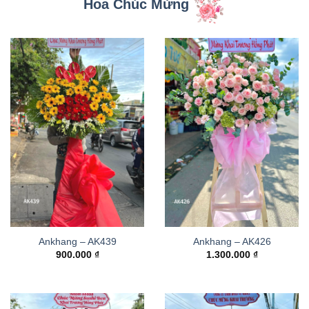
Hoa Chúc Mừng
Ankhang – AK439
Ankhang – AK426
900.000
₫
1.300.000
₫