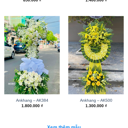
850.000
₫
1.400.000
₫
Ankhang – AK384
Ankhang – AK500
1.800.000
₫
1.300.000
₫
Xem thêm mẫu