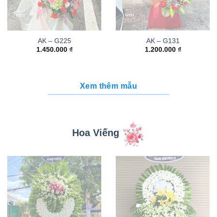
AK – G225
AK – G131
1.450.000
₫
1.200.000
₫
Xem thêm mẫu
Hoa Viếng