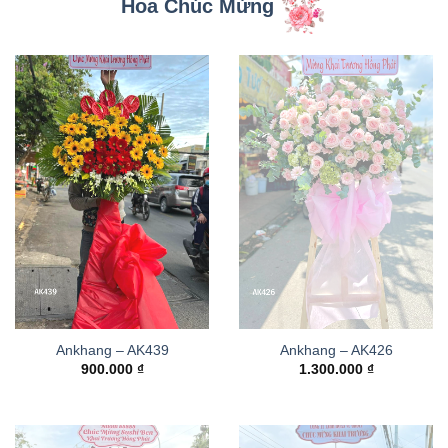
Hoa Chúc Mừng
Ankhang – AK439
Ankhang – AK426
900.000
₫
1.300.000
₫