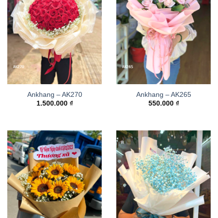
Ankhang – AK270
Ankhang – AK265
1.500.000
₫
550.000
₫