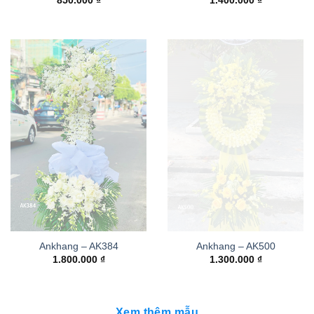
850.000
₫
1.400.000
₫
Ankhang – AK384
Ankhang – AK500
1.800.000
₫
1.300.000
₫
Xem thêm mẫu