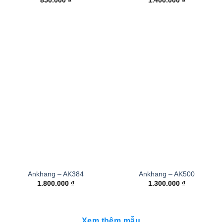
850.000
₫
1.400.000
₫
Ankhang – AK384
Ankhang – AK500
1.800.000
₫
1.300.000
₫
Xem thêm mẫu