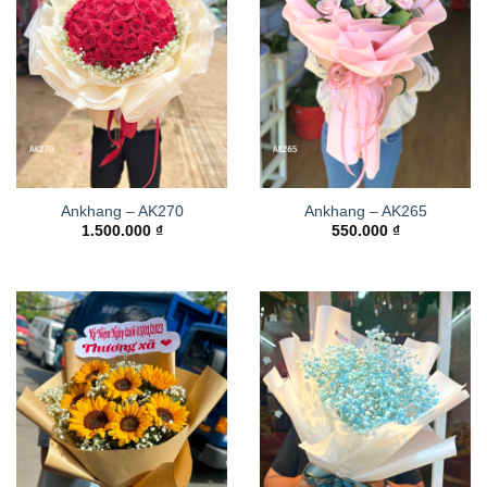
Ankhang – AK270
Ankhang – AK265
1.500.000
₫
550.000
₫