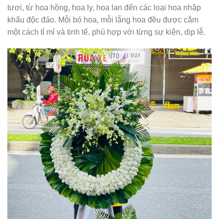
tươi, từ hoa hồng, hoa ly, hoa lan đến các loại hoa nhập
khẩu độc đáo. Mỗi bó hoa, mỗi lẵng hoa đều được cắm
một cách tỉ mỉ và tinh tế, phù hợp với từng sự kiện, dịp lễ.