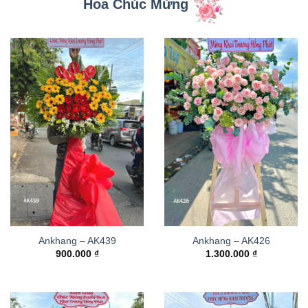
Hoa Chúc Mừng
Ankhang – AK439
Ankhang – AK426
900.000
₫
1.300.000
₫