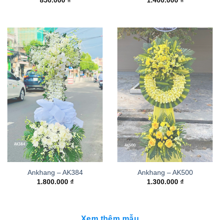
850.000
₫
1.400.000
₫
Ankhang – AK384
Ankhang – AK500
1.800.000
₫
1.300.000
₫
Xem thêm mẫu