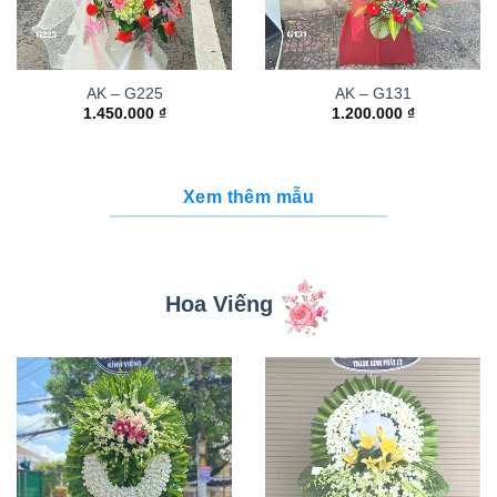
AK – G225
AK – G131
1.450.000
₫
1.200.000
₫
Xem thêm mẫu
Hoa Viếng