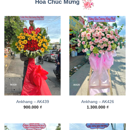
Hoa Chúc Mừng
Ankhang – AK439
Ankhang – AK426
900.000
₫
1.300.000
₫