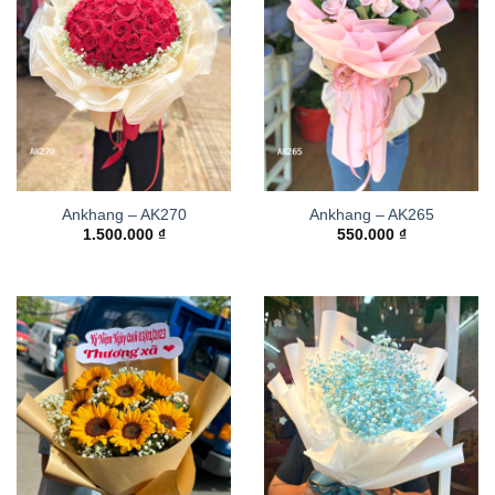
Ankhang – AK270
Ankhang – AK265
1.500.000
₫
550.000
₫