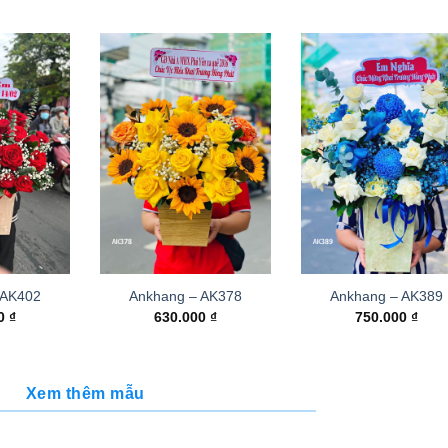
 AK402
Ankhang – AK378
Ankhang – AK389
00
₫
630.000
₫
750.000
₫
Xem thêm mẫu