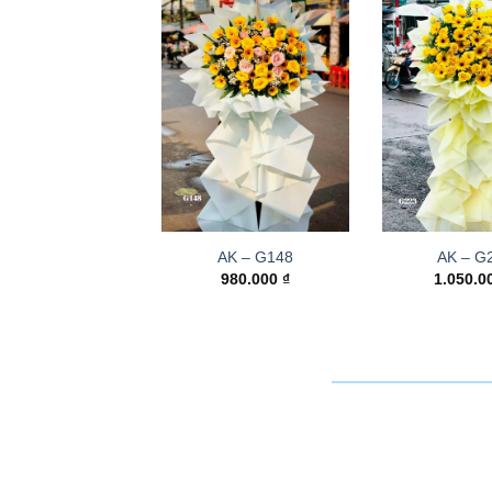
AK – G148
AK – G
980.000
₫
1.050.