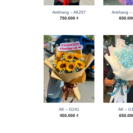
Ankhang – AK297
Ankhang –
750.000
₫
650.0
AK – G241
AK – G
450.000
₫
650.0