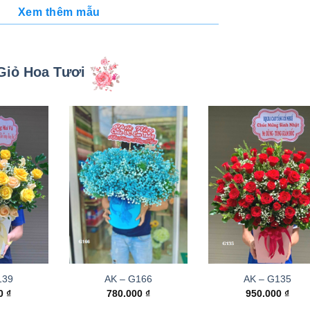
Xem thêm mẫu
Giỏ Hoa Tươi
139
AK – G166
AK – G135
00
₫
780.000
₫
950.000
₫