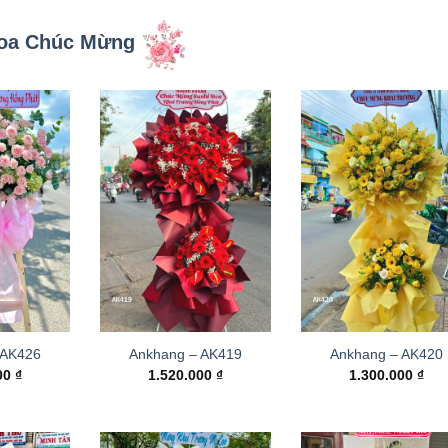
oa Chúc Mừng
 AK426
Ankhang – AK419
Ankhang – AK420
000
₫
1.520.000
₫
1.300.000
₫