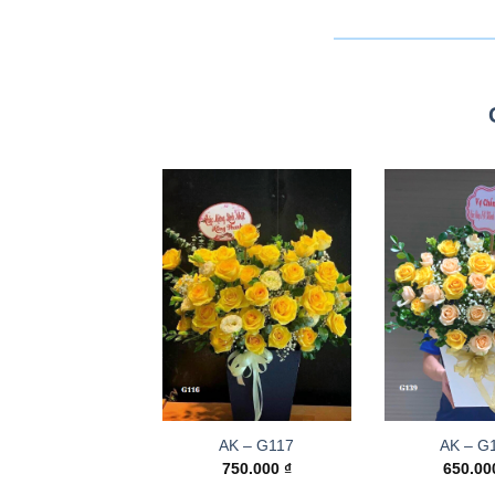
AK – G117
AK – G
750.000
₫
650.0