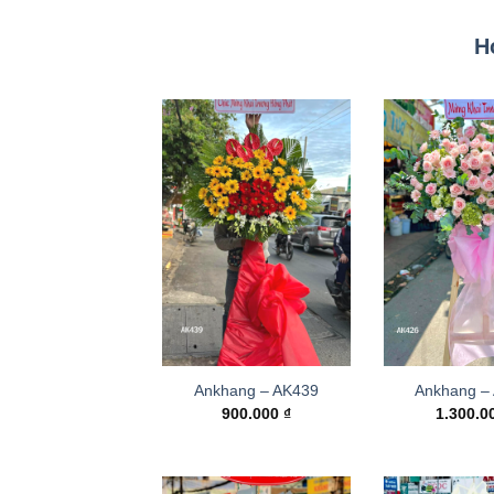
H
Ankhang – AK439
Ankhang –
900.000
₫
1.300.