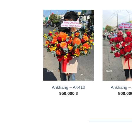
Ankhang – AK410
Ankhang –
950.000
₫
800.0