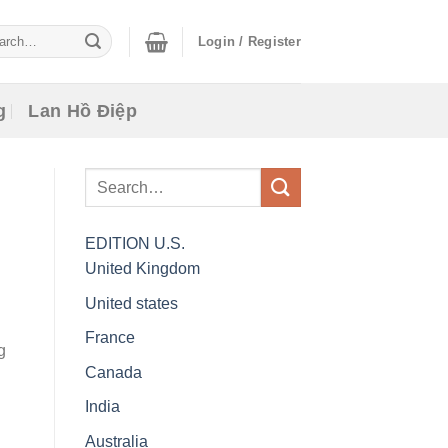
ch
Login / Register
g
Lan Hồ Điệp
EDITION
U.S.
United Kingdom
United states
France
g
Canada
India
Australia