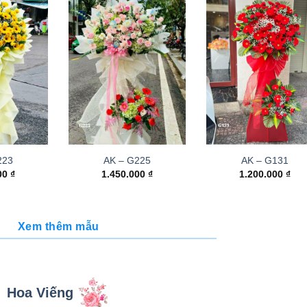
223
AK – G225
AK – G131
000
₫
1.450.000
₫
1.200.000
₫
Xem thêm mẫu
Hoa Viếng