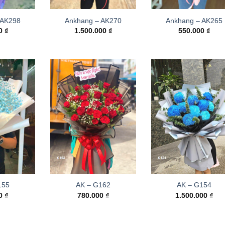
 AK298
Ankhang – AK270
Ankhang – AK265
00
₫
1.500.000
₫
550.000
₫
155
AK – G162
AK – G154
00
₫
780.000
₫
1.500.000
₫