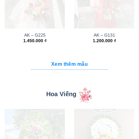
AK – G225
AK – G131
1.450.000
₫
1.200.000
₫
Xem thêm mẫu
Hoa Viếng