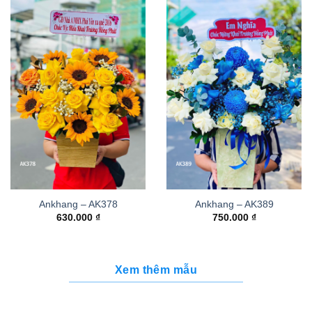
Ankhang – AK378
Ankhang – AK389
630.000
₫
750.000
₫
Xem thêm mẫu