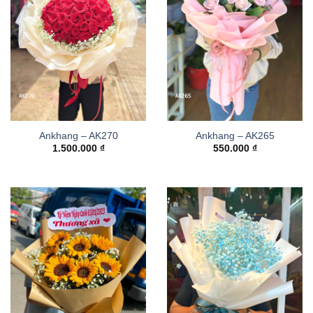
Ankhang – AK270
Ankhang – AK265
1.500.000
₫
550.000
₫