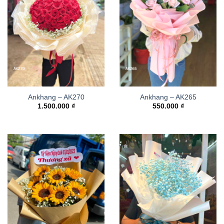
Ankhang – AK270
Ankhang – AK265
1.500.000
₫
550.000
₫