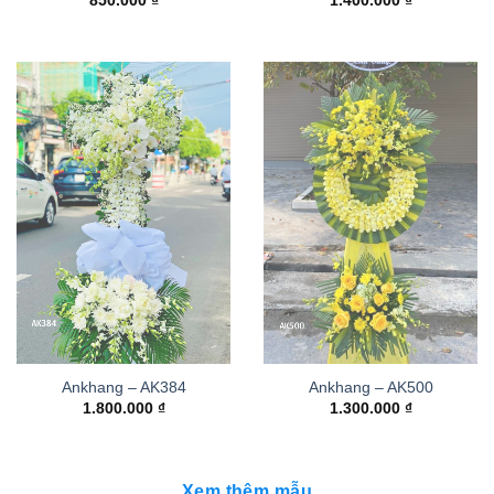
850.000
₫
1.400.000
₫
Ankhang – AK384
Ankhang – AK500
1.800.000
₫
1.300.000
₫
Xem thêm mẫu