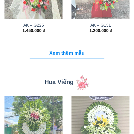
AK – G225
AK – G131
1.450.000
₫
1.200.000
₫
Xem thêm mẫu
Hoa Viếng