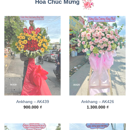
Hoa Chúc Mừng
Ankhang – AK439
Ankhang – AK426
900.000
₫
1.300.000
₫