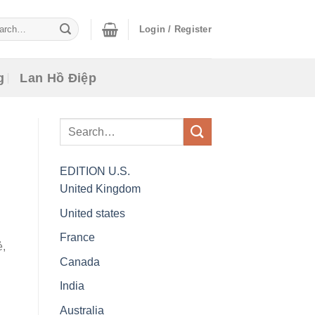
ch
Login / Register
g
Lan Hồ Điệp
EDITION
U.S.
United Kingdom
United states
France
ẻ,
Canada
India
Australia