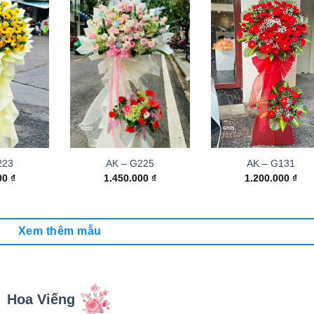
223
AK – G225
AK – G131
000
₫
1.450.000
₫
1.200.000
₫
Xem thêm mẫu
Hoa Viếng