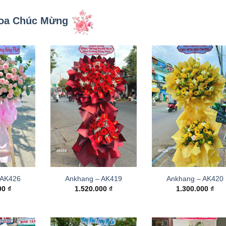
oa Chúc Mừng
 AK426
Ankhang – AK419
Ankhang – AK420
000
₫
1.520.000
₫
1.300.000
₫