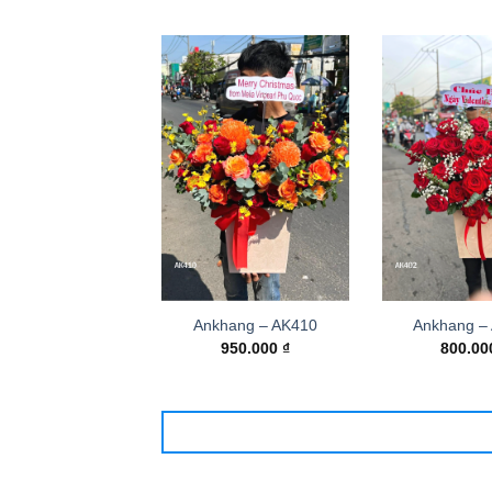
Ankhang – AK410
Ankhang –
950.000
₫
800.0