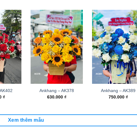
 AK402
Ankhang – AK378
Ankhang – AK389
00
₫
630.000
₫
750.000
₫
Xem thêm mẫu