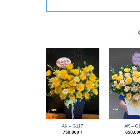
AK – G117
AK – G
750.000
₫
650.0