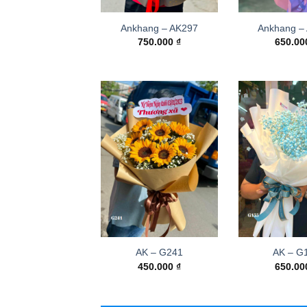
Ankhang – AK297
Ankhang –
750.000
₫
650.0
AK – G241
AK – G
450.000
₫
650.0