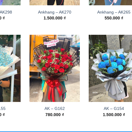
 AK298
Ankhang – AK270
Ankhang – AK265
00
₫
1.500.000
₫
550.000
₫
155
AK – G162
AK – G154
00
₫
780.000
₫
1.500.000
₫