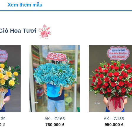
Xem thêm mẫu
Giỏ Hoa Tươi
139
AK – G166
AK – G135
00
₫
780.000
₫
950.000
₫