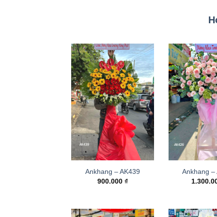
H
Ankhang – AK439
Ankhang –
900.000
₫
1.300.