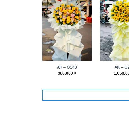
AK – G148
AK – G
980.000
₫
1.050.