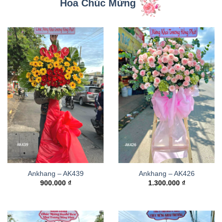
Hoa Chúc Mừng
Ankhang – AK439
Ankhang – AK426
900.000
₫
1.300.000
₫