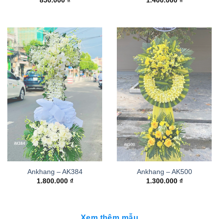
850.000
₫
1.400.000
₫
Ankhang – AK384
Ankhang – AK500
1.800.000
₫
1.300.000
₫
Xem thêm mẫu