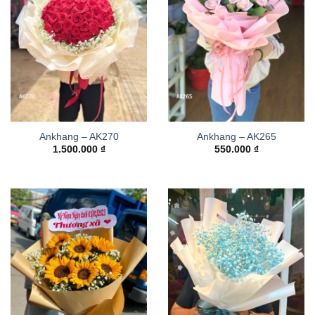
Ankhang – AK270
Ankhang – AK265
1.500.000
₫
550.000
₫