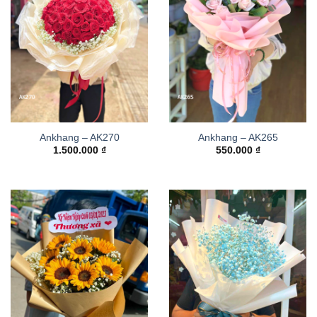
Ankhang – AK270
Ankhang – AK265
1.500.000
₫
550.000
₫