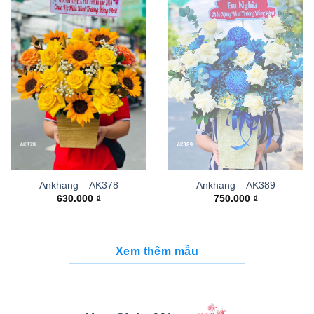
Ankhang – AK378
Ankhang – AK389
630.000
₫
750.000
₫
Xem thêm mẫu