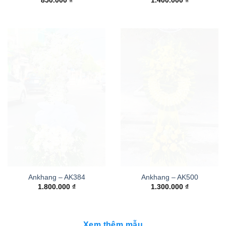
850.000
₫
1.400.000
₫
Ankhang – AK384
Ankhang – AK500
1.800.000
₫
1.300.000
₫
Xem thêm mẫu