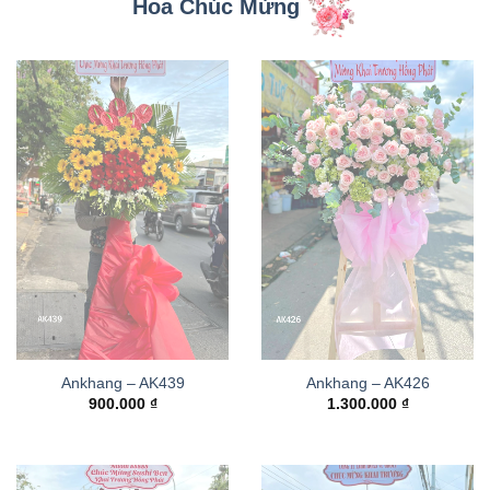
Hoa Chúc Mừng
Ankhang – AK439
Ankhang – AK426
900.000
₫
1.300.000
₫