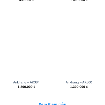
850.000
₫
1.400.000
₫
Ankhang – AK384
Ankhang – AK500
1.800.000
₫
1.300.000
₫
Xem thêm mẫu