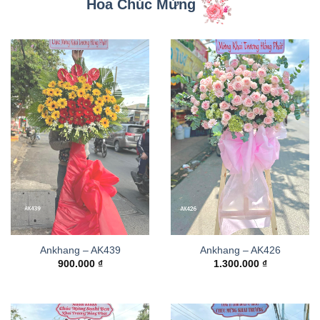
Hoa Chúc Mừng
Ankhang – AK439
Ankhang – AK426
900.000
₫
1.300.000
₫