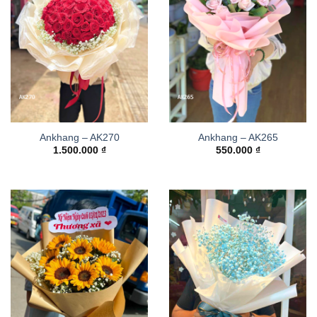
Ankhang – AK270
Ankhang – AK265
1.500.000
₫
550.000
₫