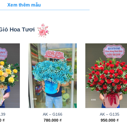
Xem thêm mẫu
Giỏ Hoa Tươi
139
AK – G166
AK – G135
00
₫
780.000
₫
950.000
₫