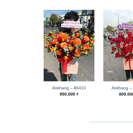
Ankhang – AK410
Ankhang –
950.000
₫
800.0