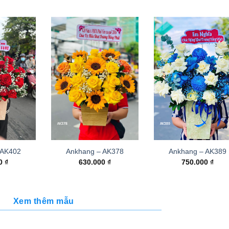
 AK402
Ankhang – AK378
Ankhang – AK389
00
₫
630.000
₫
750.000
₫
Xem thêm mẫu