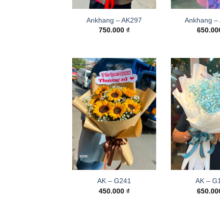
Ankhang – AK297
Ankhang –
750.000
₫
650.0
AK – G241
AK – G
450.000
₫
650.0