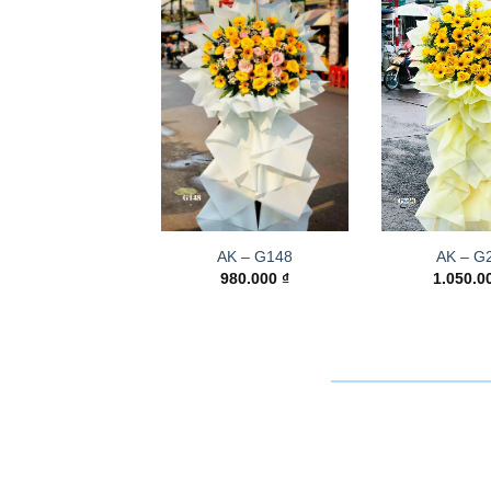
AK – G148
AK – G
980.000
₫
1.050.