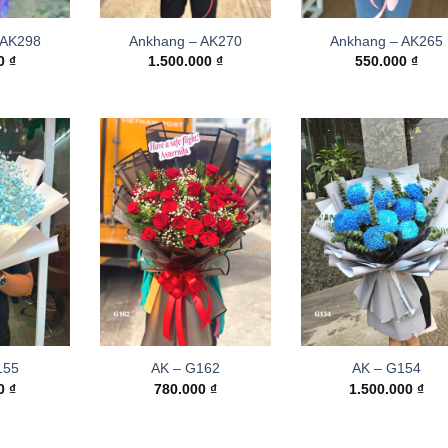
 AK298
Ankhang – AK270
Ankhang – AK265
00
₫
1.500.000
₫
550.000
₫
155
AK – G162
AK – G154
00
₫
780.000
₫
1.500.000
₫