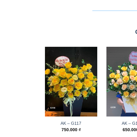
AK – G117
AK – G
750.000
₫
650.0