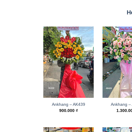
H
Ankhang – AK439
Ankhang –
900.000
₫
1.300.