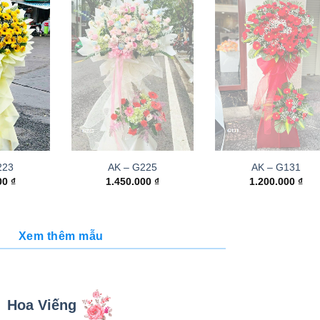
223
AK – G225
AK – G131
000
₫
1.450.000
₫
1.200.000
₫
Xem thêm mẫu
Hoa Viếng