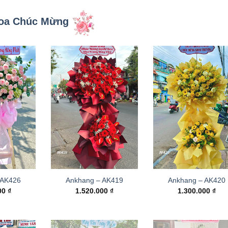
oa Chúc Mừng
 AK426
Ankhang – AK419
Ankhang – AK420
000
₫
1.520.000
₫
1.300.000
₫