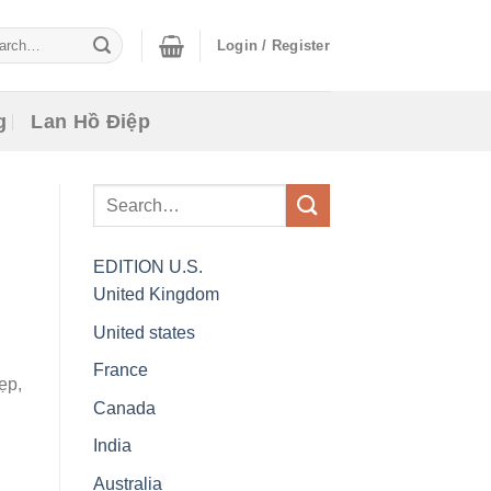
ch
Login / Register
g
Lan Hồ Điệp
EDITION
U.S.
United Kingdom
United states
France
ẹp,
Canada
India
Australia