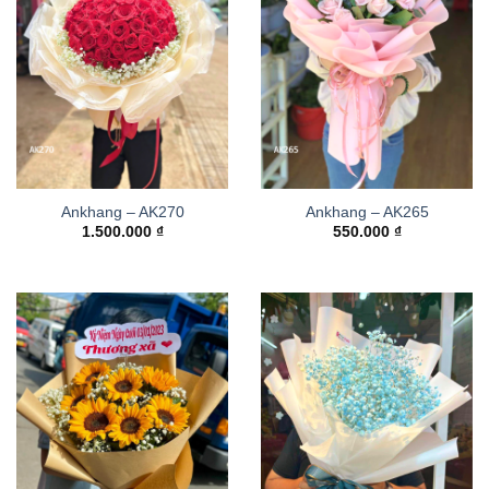
Ankhang – AK270
Ankhang – AK265
1.500.000
₫
550.000
₫