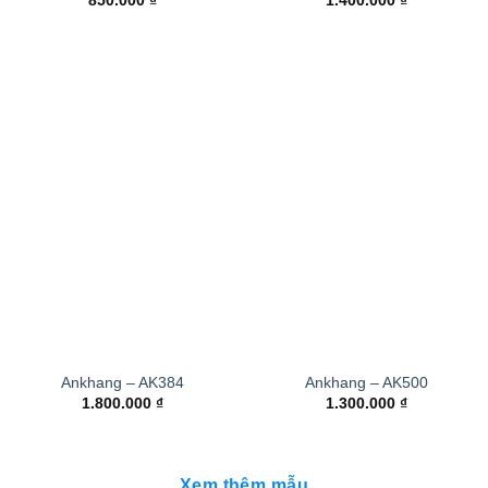
850.000
₫
1.400.000
₫
Ankhang – AK384
Ankhang – AK500
1.800.000
₫
1.300.000
₫
Xem thêm mẫu