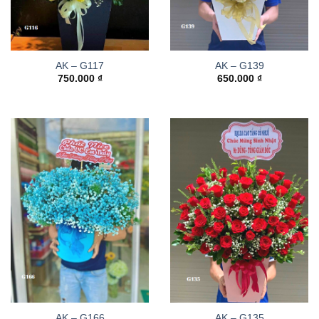
AK – G117
AK – G139
750.000
₫
650.000
₫
AK – G166
AK – G135