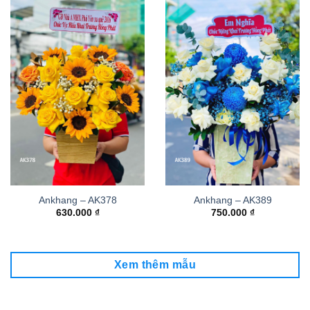
Ankhang – AK378
Ankhang – AK389
630.000
₫
750.000
₫
Xem thêm mẫu