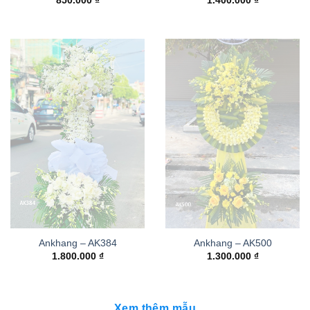
850.000
₫
1.400.000
₫
Ankhang – AK384
Ankhang – AK500
1.800.000
₫
1.300.000
₫
Xem thêm mẫu