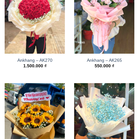
Ankhang – AK270
Ankhang – AK265
1.500.000
₫
550.000
₫