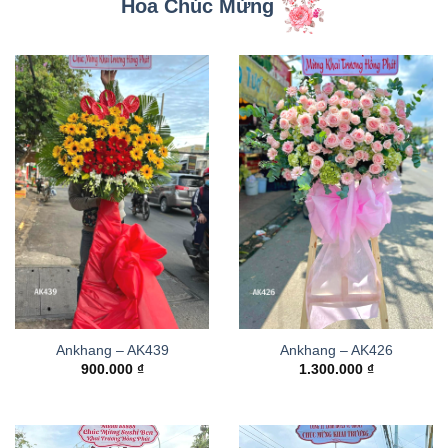
Hoa Chúc Mừng
Ankhang – AK439
Ankhang – AK426
900.000
₫
1.300.000
₫