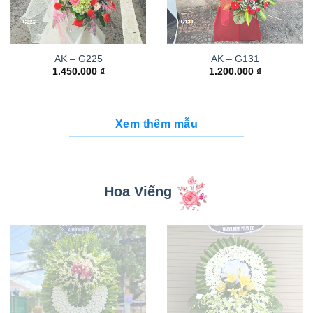
AK – G225
AK – G131
1.450.000
₫
1.200.000
₫
Xem thêm mẫu
Hoa Viếng