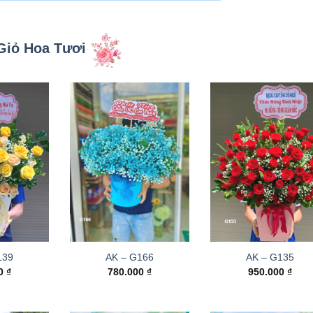
Giỏ Hoa Tươi
139
AK – G166
AK – G135
00
₫
780.000
₫
950.000
₫