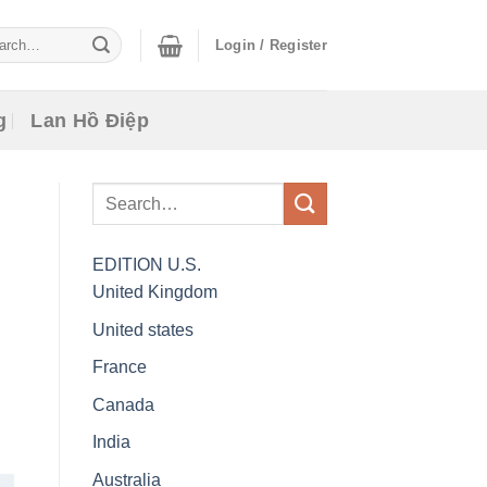
ch
Login / Register
g
Lan Hồ Điệp
EDITION
U.S.
United Kingdom
United states
France
Canada
India
Australia