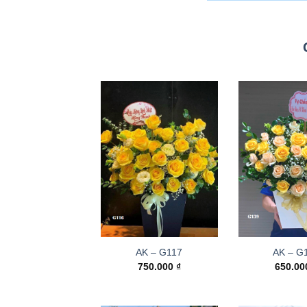
AK – G117
AK – G
750.000
₫
650.0