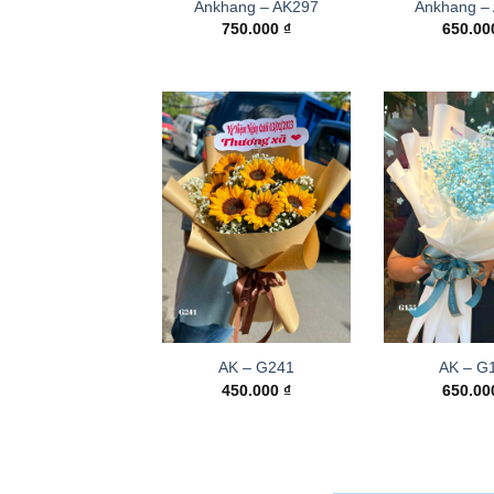
Ankhang – AK297
Ankhang –
750.000
₫
650.0
AK – G241
AK – G
450.000
₫
650.0