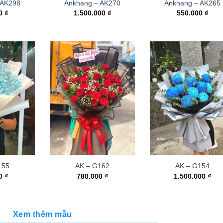
 AK298
Ankhang – AK270
Ankhang – AK265
00
₫
1.500.000
₫
550.000
₫
155
AK – G162
AK – G154
00
₫
780.000
₫
1.500.000
₫
Xem thêm mẫu