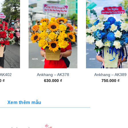
 AK402
Ankhang – AK378
Ankhang – AK389
00
₫
630.000
₫
750.000
₫
Xem thêm mẫu