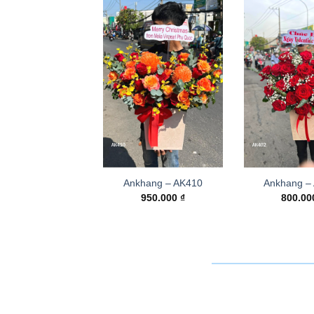
Ankhang – AK410
Ankhang –
950.000
₫
800.0