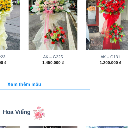
223
AK – G225
AK – G131
000
₫
1.450.000
₫
1.200.000
₫
Xem thêm mẫu
Hoa Viếng