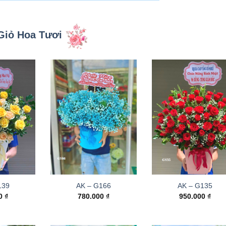
Giỏ Hoa Tươi
139
AK – G166
AK – G135
00
₫
780.000
₫
950.000
₫