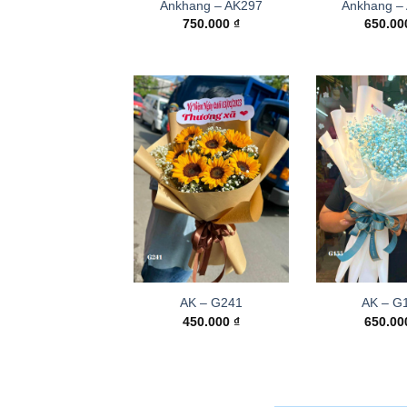
Ankhang – AK297
Ankhang –
750.000
₫
650.0
AK – G241
AK – G
450.000
₫
650.0