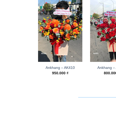
Ankhang – AK410
Ankhang –
950.000
₫
800.0