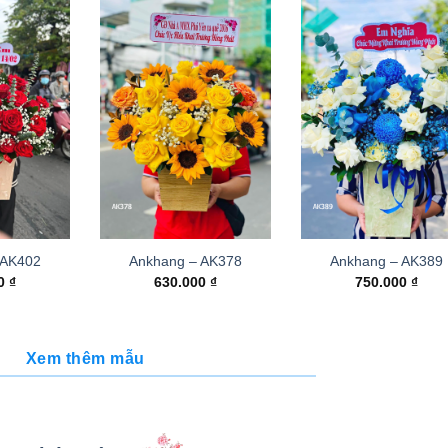
 AK402
Ankhang – AK378
Ankhang – AK389
00
₫
630.000
₫
750.000
₫
Xem thêm mẫu