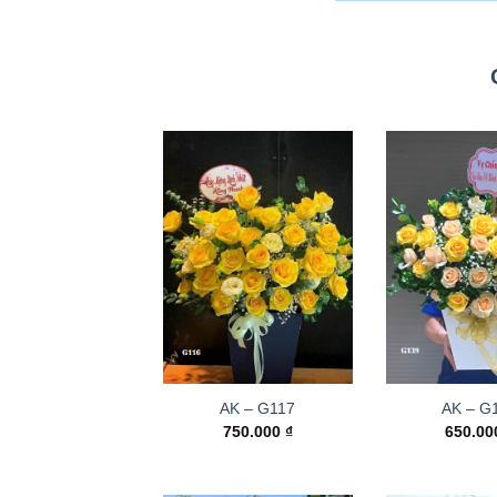
AK – G117
AK – G
750.000
₫
650.0