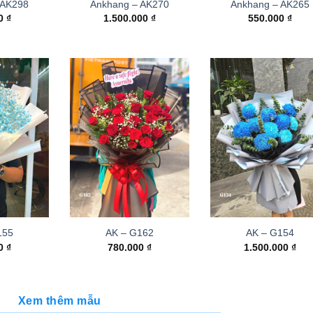
 AK298
Ankhang – AK270
Ankhang – AK265
00
₫
1.500.000
₫
550.000
₫
155
AK – G162
AK – G154
00
₫
780.000
₫
1.500.000
₫
Xem thêm mẫu