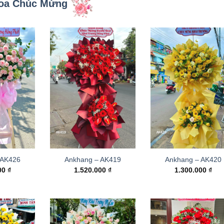
oa Chúc Mừng
 AK426
Ankhang – AK419
Ankhang – AK420
000
₫
1.520.000
₫
1.300.000
₫