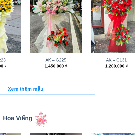
223
AK – G225
AK – G131
000
₫
1.450.000
₫
1.200.000
₫
Xem thêm mẫu
Hoa Viếng