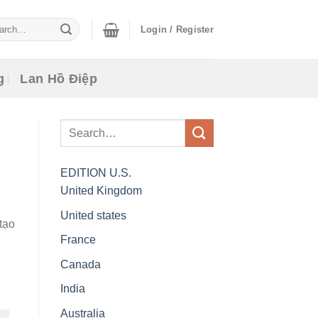
ch
Login / Register
g
Lan Hồ Điệp
EDITION
U.S.
United Kingdom
United states
tạo
France
Canada
India
Australia