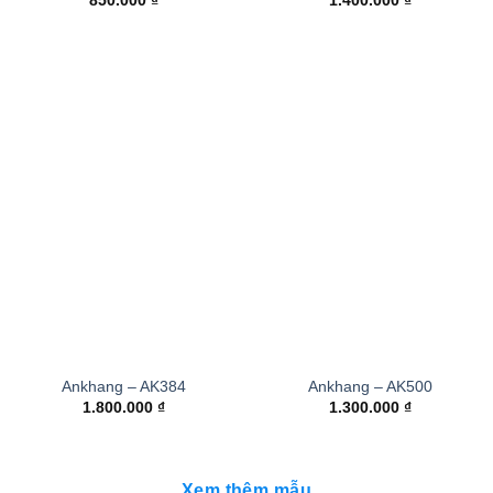
850.000
₫
1.400.000
₫
Ankhang – AK384
Ankhang – AK500
1.800.000
₫
1.300.000
₫
Xem thêm mẫu