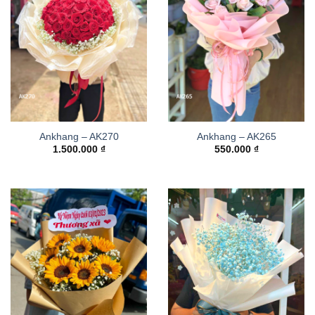
Ankhang – AK270
Ankhang – AK265
1.500.000
₫
550.000
₫