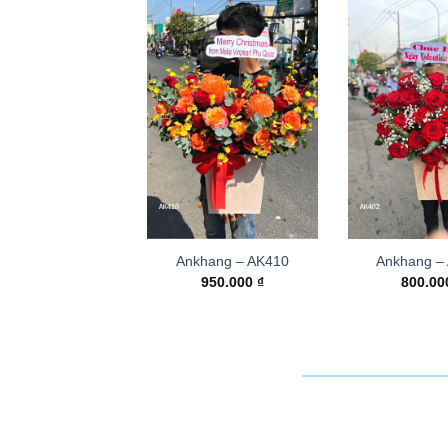
Ankhang – AK410
Ankhang –
950.000
₫
800.0