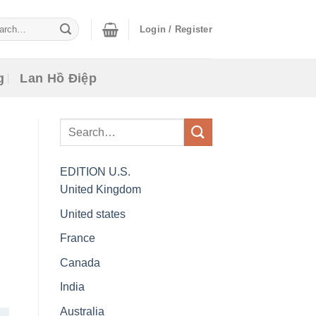
ch
Login / Register
g
Lan Hồ Điệp
EDITION
U.S.
United Kingdom
United states
France
Canada
India
Australia