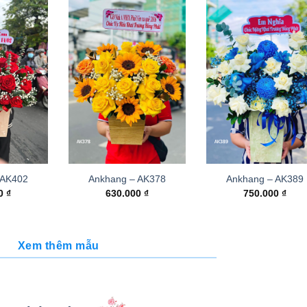
 AK402
Ankhang – AK378
Ankhang – AK389
00
₫
630.000
₫
750.000
₫
Xem thêm mẫu