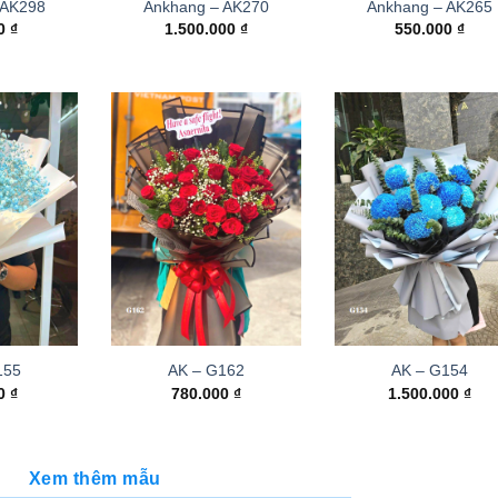
 AK298
Ankhang – AK270
Ankhang – AK265
00
₫
1.500.000
₫
550.000
₫
155
AK – G162
AK – G154
00
₫
780.000
₫
1.500.000
₫
Xem thêm mẫu