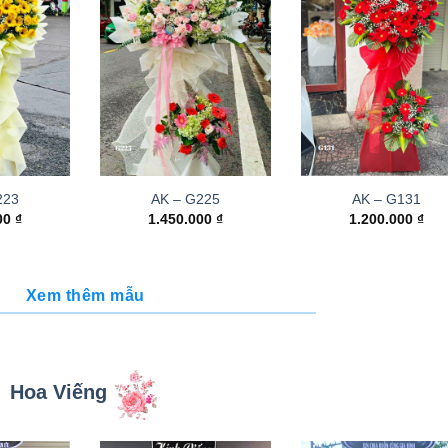
223
AK – G225
AK – G131
000
₫
1.450.000
₫
1.200.000
₫
Xem thêm mẫu
Hoa Viếng