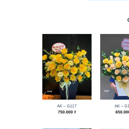
AK – G117
AK – G
750.000
₫
650.0