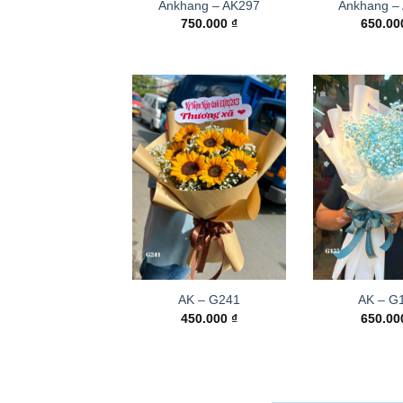
Ankhang – AK297
Ankhang –
750.000
₫
650.0
AK – G241
AK – G
450.000
₫
650.0