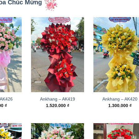
oa Chúc Mừng
 AK426
Ankhang – AK419
Ankhang – AK420
000
₫
1.520.000
₫
1.300.000
₫