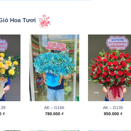
Giỏ Hoa Tươi
139
AK – G166
AK – G135
00
₫
780.000
₫
950.000
₫