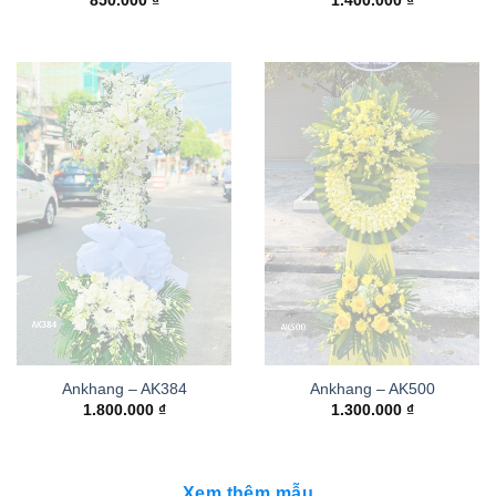
850.000
₫
1.400.000
₫
Ankhang – AK384
Ankhang – AK500
1.800.000
₫
1.300.000
₫
Xem thêm mẫu