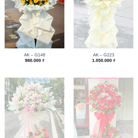
AK – G148
AK – G223
980.000
₫
1.050.000
₫