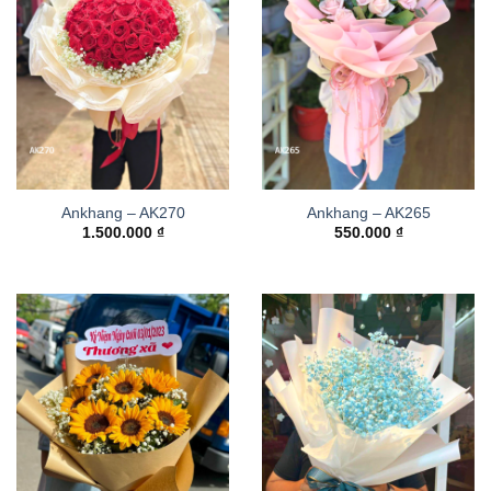
Ankhang – AK270
Ankhang – AK265
1.500.000
₫
550.000
₫