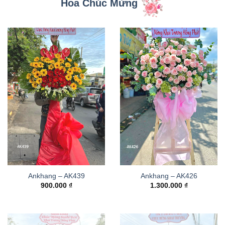
Hoa Chúc Mừng
Ankhang – AK439
Ankhang – AK426
900.000
₫
1.300.000
₫