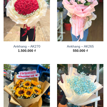
Ankhang – AK270
Ankhang – AK265
1.500.000
₫
550.000
₫