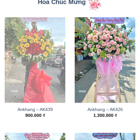
Hoa Chúc Mừng
Ankhang – AK439
Ankhang – AK426
900.000
₫
1.300.000
₫