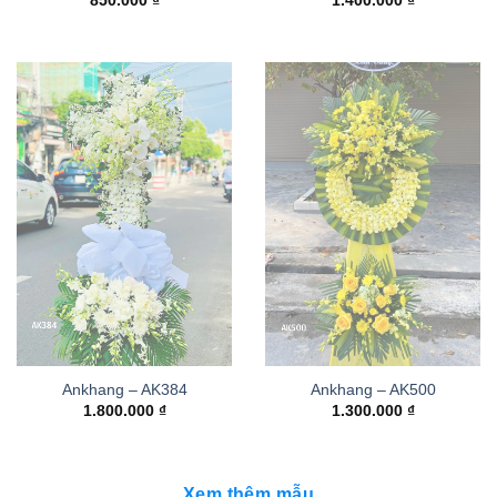
850.000
₫
1.400.000
₫
Ankhang – AK384
Ankhang – AK500
1.800.000
₫
1.300.000
₫
Xem thêm mẫu