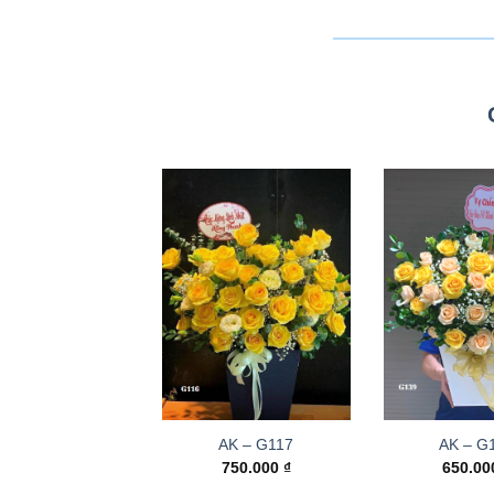
AK – G117
AK – G
750.000
₫
650.0