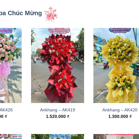
oa Chúc Mừng
 AK426
Ankhang – AK419
Ankhang – AK420
000
₫
1.520.000
₫
1.300.000
₫