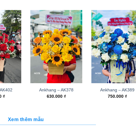
 AK402
Ankhang – AK378
Ankhang – AK389
00
₫
630.000
₫
750.000
₫
Xem thêm mẫu