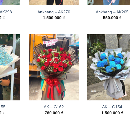
 AK298
Ankhang – AK270
Ankhang – AK265
00
₫
1.500.000
₫
550.000
₫
155
AK – G162
AK – G154
00
₫
780.000
₫
1.500.000
₫