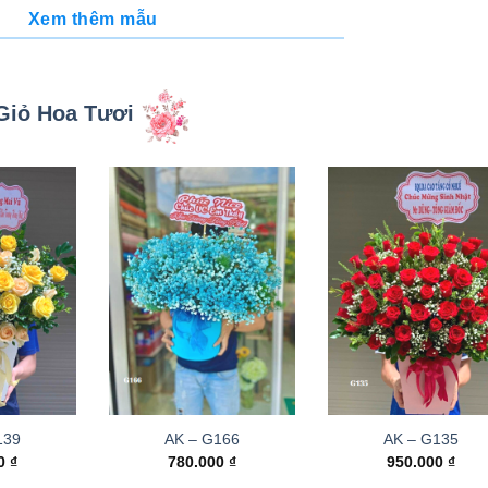
Xem thêm mẫu
Giỏ Hoa Tươi
139
AK – G166
AK – G135
00
₫
780.000
₫
950.000
₫