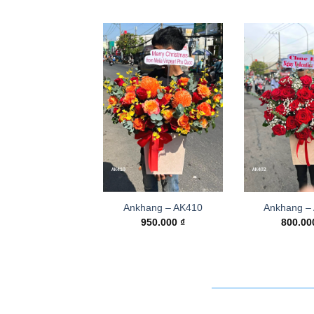
Ankhang – AK410
Ankhang –
950.000
₫
800.0