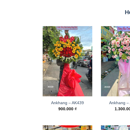
H
Ankhang – AK439
Ankhang –
900.000
₫
1.300.