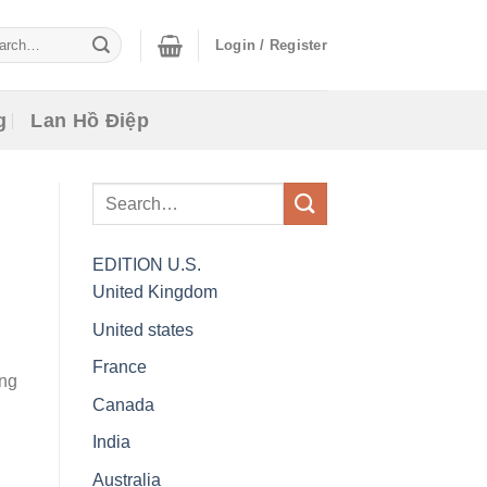
ch
Login / Register
g
Lan Hồ Điệp
EDITION
U.S.
United Kingdom
United states
France
àng
Canada
India
Australia