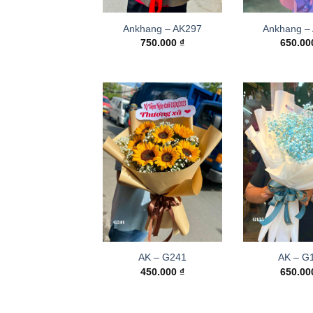
Ankhang – AK297
Ankhang –
750.000
₫
650.0
AK – G241
AK – G
450.000
₫
650.0