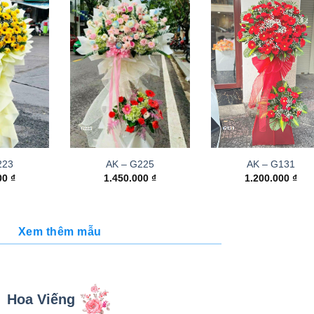
223
AK – G225
AK – G131
000
₫
1.450.000
₫
1.200.000
₫
Xem thêm mẫu
Hoa Viếng