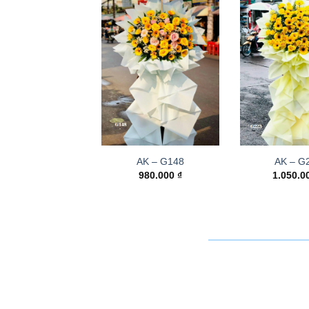
AK – G148
AK – G
980.000
₫
1.050.