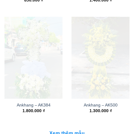
850.000
₫
1.400.000
₫
Ankhang – AK384
Ankhang – AK500
1.800.000
₫
1.300.000
₫
Xem thêm mẫu