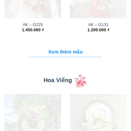
AK – G225
AK – G131
1.450.000
₫
1.200.000
₫
Xem thêm mẫu
Hoa Viếng