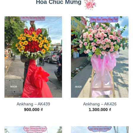
Hoa Chúc Mừng
Ankhang – AK439
Ankhang – AK426
900.000
₫
1.300.000
₫