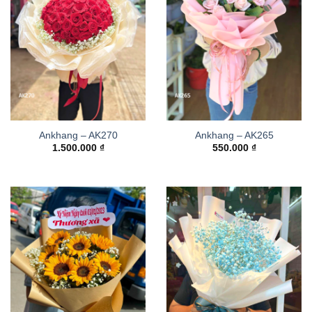
Ankhang – AK270
Ankhang – AK265
1.500.000
₫
550.000
₫