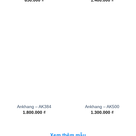
850.000
₫
1.400.000
₫
Ankhang – AK384
Ankhang – AK500
1.800.000
₫
1.300.000
₫
Xem thêm mẫu