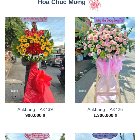
Hoa Chúc Mừng
Ankhang – AK439
Ankhang – AK426
900.000
₫
1.300.000
₫