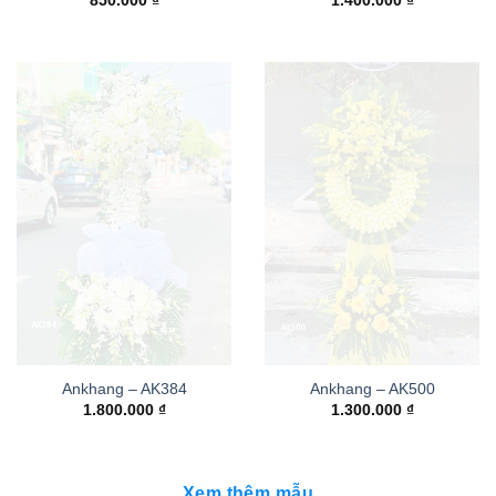
850.000
₫
1.400.000
₫
Ankhang – AK384
Ankhang – AK500
1.800.000
₫
1.300.000
₫
Xem thêm mẫu