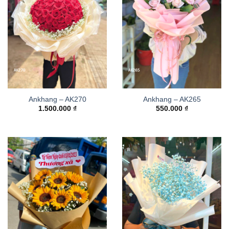
Ankhang – AK270
Ankhang – AK265
1.500.000
₫
550.000
₫