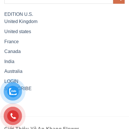
EDITION
U.S.
United Kingdom
United states
France
Canada
India
Australia
LOGIN
SUBSCRIBE
Giới Thiệu Về An Khang Flower