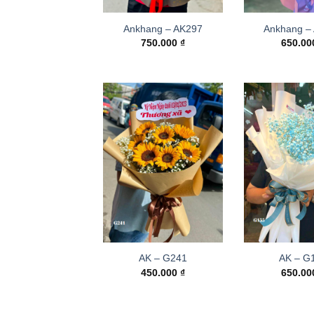
Ankhang – AK297
Ankhang –
750.000
₫
650.0
AK – G241
AK – G
450.000
₫
650.0