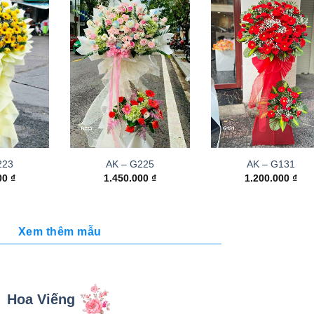
223
AK – G225
AK – G131
000
₫
1.450.000
₫
1.200.000
₫
Xem thêm mẫu
Hoa Viếng