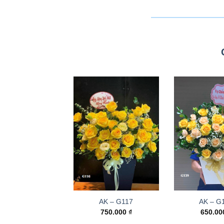
AK – G117
AK – G
750.000
₫
650.0