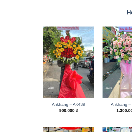
H
Ankhang – AK439
Ankhang –
900.000
₫
1.300.