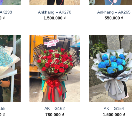
 AK298
Ankhang – AK270
Ankhang – AK265
00
₫
1.500.000
₫
550.000
₫
155
AK – G162
AK – G154
00
₫
780.000
₫
1.500.000
₫