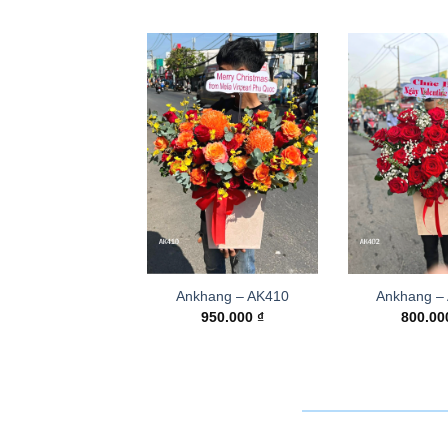
Ankhang – AK410
Ankhang –
950.000
₫
800.0