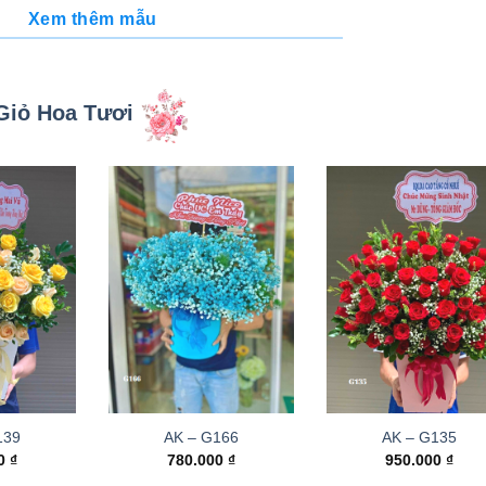
Xem thêm mẫu
Giỏ Hoa Tươi
139
AK – G166
AK – G135
00
₫
780.000
₫
950.000
₫