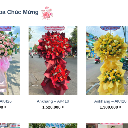
oa Chúc Mừng
 AK426
Ankhang – AK419
Ankhang – AK420
000
₫
1.520.000
₫
1.300.000
₫