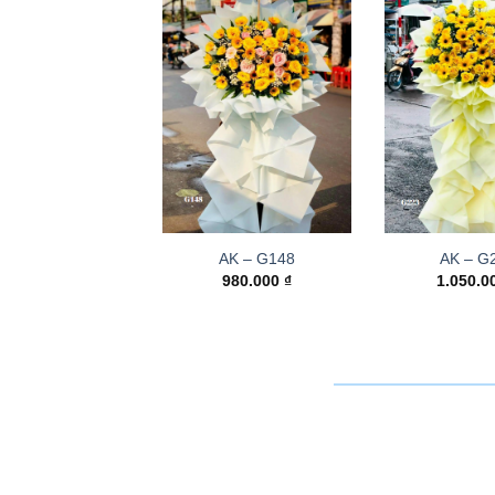
AK – G148
AK – G
980.000
₫
1.050.