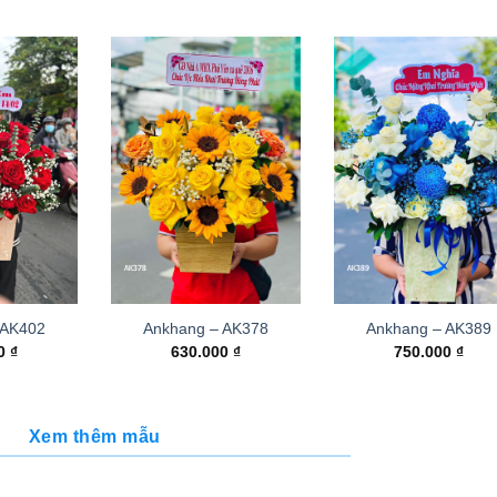
 AK402
Ankhang – AK378
Ankhang – AK389
00
₫
630.000
₫
750.000
₫
Xem thêm mẫu