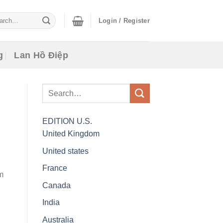
ch
Login / Register
g
Lan Hồ Điệp
EDITION
U.S.
United Kingdom
United states
France
m
Canada
India
Australia