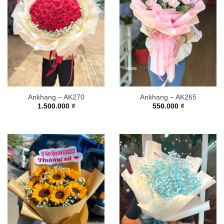
Ankhang – AK270
Ankhang – AK265
1.500.000
₫
550.000
₫