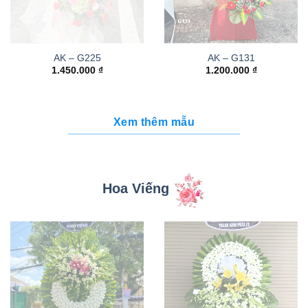
AK – G225
AK – G131
1.450.000
₫
1.200.000
₫
Xem thêm mẫu
Hoa Viếng