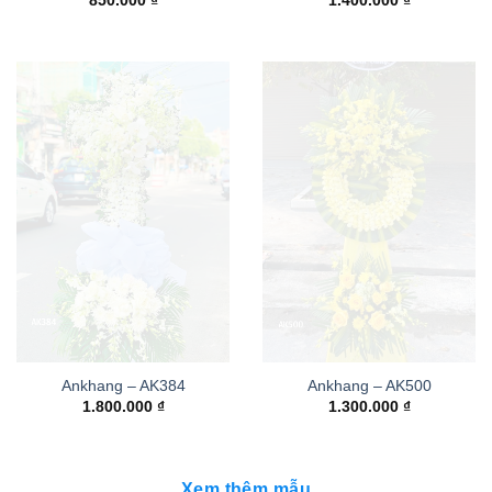
850.000
₫
1.400.000
₫
Ankhang – AK384
Ankhang – AK500
1.800.000
₫
1.300.000
₫
Xem thêm mẫu