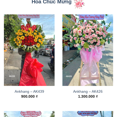
Hoa Chúc Mừng
Ankhang – AK439
Ankhang – AK426
900.000
₫
1.300.000
₫