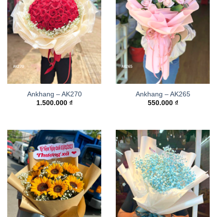
Ankhang – AK270
Ankhang – AK265
1.500.000
₫
550.000
₫