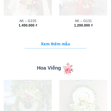
AK – G225
AK – G131
1.450.000
₫
1.200.000
₫
Xem thêm mẫu
Hoa Viếng