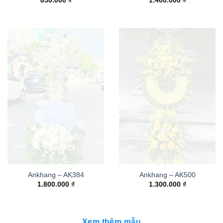
850.000
₫
1.400.000
₫
Ankhang – AK384
Ankhang – AK500
1.800.000
₫
1.300.000
₫
Xem thêm mẫu