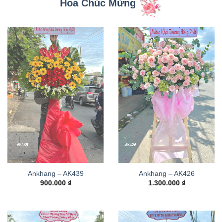
Hoa Chúc Mừng
Ankhang – AK439
Ankhang – AK426
900.000
₫
1.300.000
₫